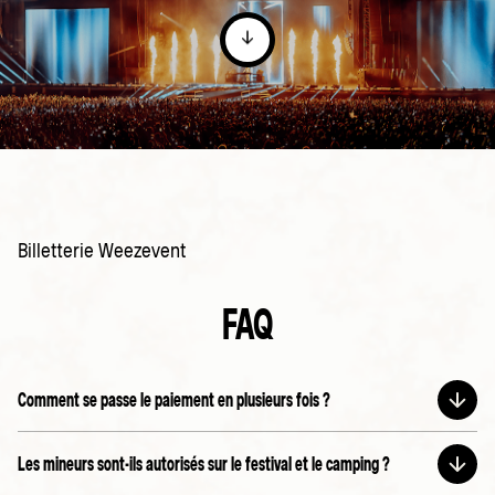
Billetterie Weezevent
FAQ
Comment se passe le paiement en plusieurs fois ?
Tu peux choisir de payer ton ticket en plusieurs fois au
Les mineurs sont-ils autorisés sur le festival et le camping ?
moment d’entrer tes informations de paiement. Nous